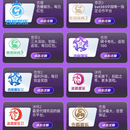
杏耀
意昂2
杏耀娱乐，每日
bet365中国唯一指
红包
定合作平台
意昂3
杏悦
三大活动，包赔，
绑卡有礼，返现
返现，每日红包。
100
杏悦2
沐鸣
福利升级，每日
杏采旗下，后起之
现金奖励
秀，更多游戏。
沐鸣2
杏鑫
最受代理欢迎的娱
亚洲最大，信誉
乐平台。
保证。