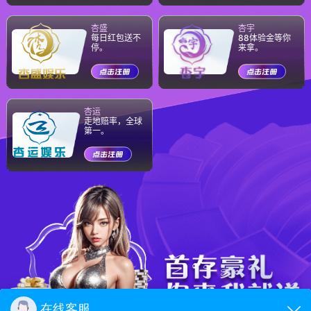
杏盛
杏宇
每日红包送不
88体验金等你
停。
来拿。
杏运
走地赔率，全球
第一。