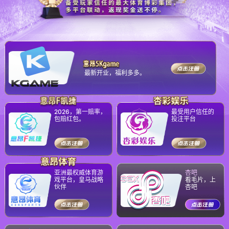
最新开业，福利多多。
2026，第一赔率，
最受用户信任的
包赔红包。
投注平台
亚洲最权威体育游
杏吧
戏平台，皇马战略
看毛片，上
伙伴
杏吧